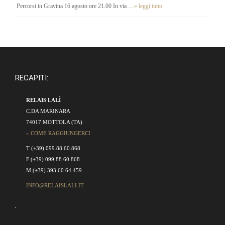
Percorsi in Gravina 16 agosto ore 21.00 In via …
» leggi tutto
RECAPITI:
RELAIS LALÌ
C.DA MARINARA
74017 MOTTOLA (TA)
» COME RAGGIUNGERCI
T (+39) 099.88.60.868
F (+39) 099.88.60.868
M (+39) 393.60.64.459
INFO@RELAISLALI.IT