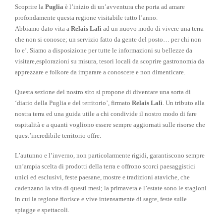
Scoprire la
Puglia
è l’inizio di un’avventura che porta ad amare
profondamente questa regione visitabile tutto l’anno.
Abbiamo dato vita a
Relais Lalì
ad un nuovo modo di vivere una terra
che non si conosce; un servizio fatto da gente del posto… per chi non
lo e’. Siamo a disposizione per tutte le informazioni su bellezze da
visitare,esplorazioni su misura, tesori locali da scoprire gastronomia da
apprezzare e folkore da imparare a conoscere e non dimenticare.
Questa sezione del nostro sito si propone di diventare una sorta di
‘diario della Puglia e del territorio’, firmato
Relais Lalì
. Un tributo alla
nostra terra ed una guida utile a chi condivide il nostro modo di fare
ospitalità e a quanti vogliono essere sempre aggiornati sulle risorse che
quest’incredibile territorio offre.
L’autunno e l’inverno, non particolarmente rigidi, garantiscono sempre
un’ampia scelta di prodotti della terra e offrono scorci paesaggistici
unici ed esclusivi, feste paesane, mostre e tradizioni ataviche, che
cadenzano la vita di questi mesi; la primavera e l’estate sono le stagioni
in cui la regione fiorisce e vive intensamente di sagre, feste sulle
spiagge e spettacoli.