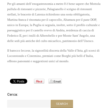
Per gli amanti dell’enogastronomia a metro 0 è bene sapere che Mottola
pullula di ristoranti e pizzerie, Palagianello è scrigno di ristoranti
stellati, le bracerie di Laterza richiedono una sosta obbligatoria,
Martina franca è rinomata per il capocollo, Altamura per il pane DOP,
unico in Europa; la Puglia si segnala, inoltre, sotto il profilo culturale e
paesaggistico per il castello svevo di Andria, residenza di caccia di
Federico II, per i trulli di Alberobello e per Monte Sant’Angelo, una
delle sedi più antiche del culto micaelico, patrimonio dell’Unesco.
Il barocco leccese, la signorilità discreta della Valle d’Itria, gli scorci di
Locorotondo e Cisternino, premiati come Borghi più belli d’Italia,
offrono panorami e suggestioni unici al mondo.
Cerca: