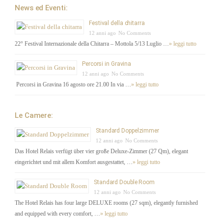
News ed Eventi:
Festival della chitarra
12 anni ago
No Comments
22° Festival Internazionale della Chitarra – Mottola 5/13 Luglio …
» leggi tutto
Percorsi in Gravina
12 anni ago
No Comments
Percorsi in Gravina 16 agosto ore 21.00 In via …
» leggi tutto
Le Camere:
Standard Doppelzimmer
12 anni ago
No Comments
Das Hotel Relais verfügt über vier große Deluxe-Zimmer (27 Qm), elegant
eingerichtet und mit allem Komfort ausgestattet, …
» leggi tutto
Standard Double Room
12 anni ago
No Comments
The Hotel Relais has four large DELUXE rooms (27 sqm), elegantly furnished
and equipped with every comfort, …
» leggi tutto