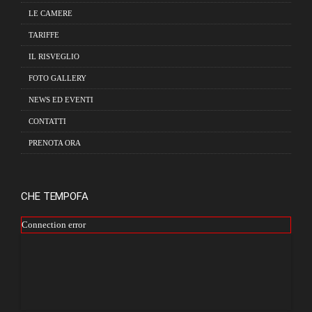
LE CAMERE
TARIFFE
IL RISVEGLIO
FOTO GALLERY
NEWS ED EVENTI
CONTATTI
PRENOTA ORA
CHE TEMPOFA
Connection error