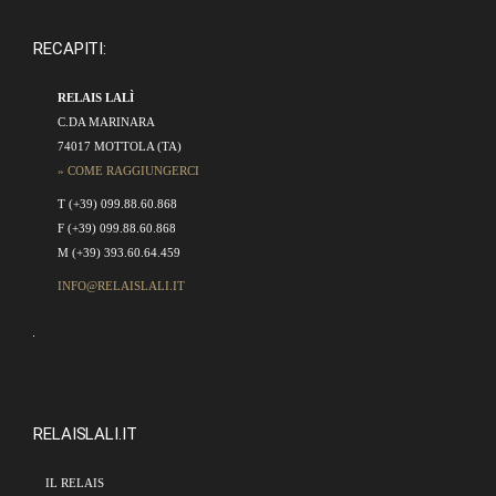
RECAPITI:
RELAIS LALÌ
C.DA MARINARA
74017 MOTTOLA (TA)
» COME RAGGIUNGERCI
T (+39) 099.88.60.868
F (+39) 099.88.60.868
M (+39) 393.60.64.459
INFO@RELAISLALI.IT
RELAISLALI.IT
IL RELAIS