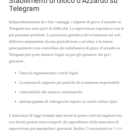
Stabilimenti di Gioco d’Azzardo su
Telegram
Indipendentemente da i loro vantaggi, i imprese di gioco d’azzardo su
Telegram non sono privi di difficoltà. La supervisione regolativa è tra le
più pressanti problemi. La posizione giuridica del scommesse sul web
differisce ampiamente da una giurisdizione a un’altra, e la natura
principalmente non controllata dei stabilimenti di gioco d’azzardo su
Telegram può porre minacce legali sia per gli operatori che per i
giocatori.
Ostacoli regolamentari e rischi legali
La assenza di supporto per pratiche di scommesse responsabile
vulnerabilità alle minacce informatiche
minima gamma di videogiochi rispetto ai casinò online tipici
L’mancanza di leggi normali apre anche la porta a attività ingannevoli,
con alcuni gestori senza scrupoli che approfittano della mancanza di
supervisione per manipolare i giocatori. Inoltre, l’concentrarsi su
Verde