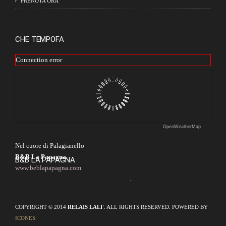
PRENOTA ORA
CHE TEMPOFA
Connection error
OpenWeatherMap
Nel cuore di Palagianello
B&B La Papagna
B&B LA PAPAGNA
www.beblapapagna.com
COPYRIGHT © 2014
RELAIS LALI'
. ALL RIGHTS RESERVED. POWERED BY
ICONES