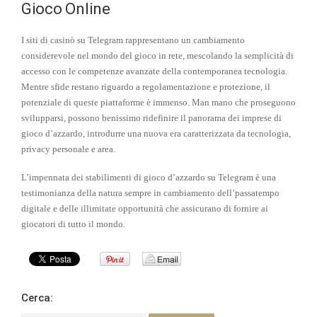
Gioco Online
I siti di casinò su Telegram rappresentano un cambiamento
considerevole nel mondo del gioco in rete, mescolando la semplicità di
accesso con le competenze avanzate della contemporanea tecnologia.
Mentre sfide restano riguardo a regolamentazione e protezione, il
potenziale di queste piattaforme è immenso. Man mano che proseguono
svilupparsi, possono benissimo ridefinire il panorama dei imprese di
gioco d’azzardo, introdurre una nuova era caratterizzata da tecnologia,
privacy personale e area.
L’impennata dei stabilimenti di gioco d’azzardo su Telegram è una
testimonianza della natura sempre in cambiamento dell’passatempo
digitale e delle illimitate opportunità che assicurano di fornire ai
giocatori di tutto il mondo.
Cerca: