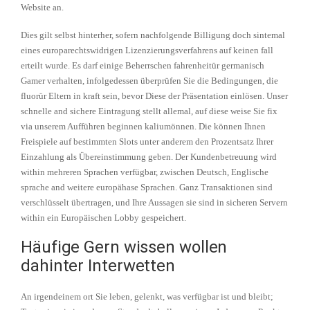
Website an.
Dies gilt selbst hinterher, sofern nachfolgende Billigung doch sintemal
eines europarechtswidrigen Lizenzierungsverfahrens auf keinen fall
erteilt wurde. Es darf einige Beherrschen fahrenheitür germanisch
Gamer verhalten, infolgedessen überprüfen Sie die Bedingungen, die
fluorür Eltern in kraft sein, bevor Diese der Präsentation einlösen. Unser
schnelle and sichere Eintragung stellt allemal, auf diese weise Sie fix
via unserem Aufführen beginnen kaliumönnen. Die können Ihnen
Freispiele auf bestimmten Slots unter anderem den Prozentsatz Ihrer
Einzahlung als Übereinstimmung geben. Der Kundenbetreuung wird
within mehreren Sprachen verfügbar, zwischen Deutsch, Englische
sprache and weitere europähase Sprachen. Ganz Transaktionen sind
verschlüsselt übertragen, und Ihre Aussagen sie sind in sicheren Servern
within ein Europäischen Lobby gespeichert.
Häufige Gern wissen wollen
dahinter Interwetten
An irgendeinem ort Sie leben, gelenkt, was verfügbar ist und bleibt;