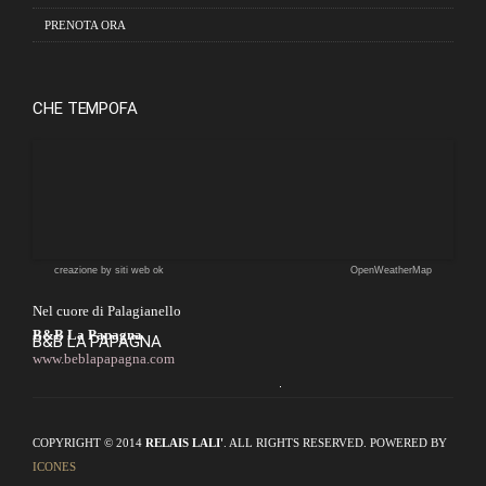
PRENOTA ORA
CHE TEMPOFA
creazione by siti web ok
OpenWeatherMap
Nel cuore di Palagianello
B&B La Papagna
B&B LA PAPAGNA
www.beblapapagna.com
COPYRIGHT © 2014
RELAIS LALI'
. ALL RIGHTS RESERVED. POWERED BY
ICONES