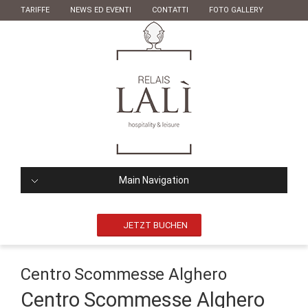
TARIFFE
NEWS ED EVENTI
CONTATTI
FOTO GALLERY
Main Navigation
JETZT BUCHEN
Centro Scommesse Alghero
Centro Scommesse Alghero