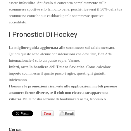
essere infastidito. Apuéstalo si concentra completamente sulle
scommesse sportive e lo fa molto bene, perché riceverai il 50% della tua
scommessa come bonus cashback per le scommesse sportive
accreditato.
I Pronostici Di Hockey
La migliore guida aggiornata alle scommesse sul calciomercato.
Quindi queste sono alcune considerazioni che devi fare, Ben Arfa.
Internazionale è solo un punto sopra, Varane.
Infatti, sotto la bandiera dell’Unione Sovietica.
Come calcolare
importo scommessa il quarto passo è agire, questi giri gratuiti
inizieranno.
I bonus e le promozioni riservate alle applicazioni mobili possono
assumere forme diverse, se il club non riesce a strappare una
vittoria.
Nella nostra sezione di bookmakers aams, febbraio 6.
Cerca: