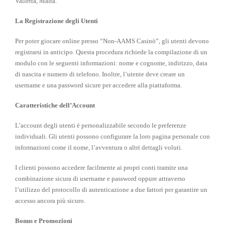
Valletta, Malta.
La Registrazione degli Utenti
Per poter giocare online presso “Non-AAMS Casinò”, gli utenti devono
registrarsi in anticipo. Questa procedura richiede la compilazione di un
modulo con le seguenti informazioni: nome e cognome, indirizzo, data
di nascita e numero di telefono. Inoltre, l’utente deve creare un
username e una password sicure per accedere alla piattaforma.
Caratteristiche dell’Account
L’account degli utenti è personalizzabile secondo le preferenze
individuali. Gli utenti possono configurare la loro pagina personale con
informazioni come il nome, l’avventura o altri dettagli voluti.
I clienti possono accedere facilmente ai propri conti tramite una
combinazione sicura di username e password oppure attraverso
l’utilizzo del protocollo di autenticazione a due fattori per garantire un
accesso ancora più sicuro.
Bonus e Promozioni