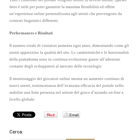
fatto è utile per poter garantire la massima flessibilità ed offrire
un’esperienza online personalizzata agli utenti che provengono da
contesti linguistici differenti.
Performances e Risultati
Il numero totale di visitatori aumenta ogni anno, dimostrando come gli
utenti apprezzino la qualità del sito. Le caratteristiche e le funzionalità
della piattaforma sono in continua evoluzione grazie all’adesione
costante degli sviluppatori al mercato delle tecnologie.
Il monitoraggio dei giocatori online mostra un aumento continuo di
nuovi utenti, testimonianza dell’avanzata efficacia del portale nello
stabilire una forte presenza nel settore del gioco d’azzardo on-line a
livello globale.
Cerca: