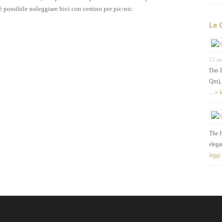
è possibile noleggiare bici con cestino per pic-nic.
Le 
12 an
Das H
Qm), 
…
» l
The H
elega
leggi 