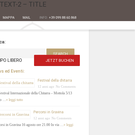
TEXT-2 – TITLE
MAPPA
MAIL
INFO:
+39 099.88.60.868
ca:
PO LIBERO
JETZT BUCHEN
s ed Eventi:
Festival della chitarra
12 anni ago
No Comments
estival Internazionale della Chitarra – Mottola 5/13
io …
» leggi tutto
Percorsi in Gravina
12 anni ago
No Comments
rsi in Gravina 16 agosto ore 21.00 In via …
» leggi