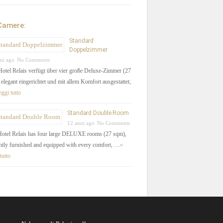
Camere:
Standard
Doppelzimmer
ni ago
No Comments
otel Relais verfügt über vier große Deluxe-Zimmer (27
elegant eingerichtet und mit allem Komfort ausgestattet,
eggi tutto
Standard Double Room
12 anni ago
No Comments
otel Relais has four large DELUXE rooms (27 sqm),
ntly furnished and equipped with every comfort, …
»
tutto