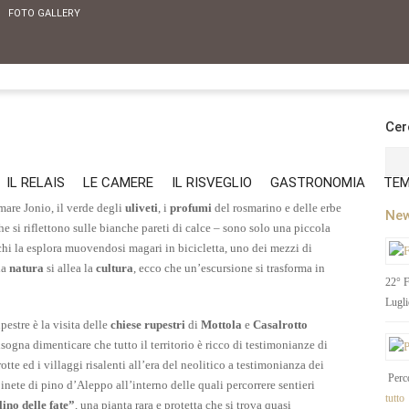
FOTO GALLERY
Cer
IL RELAIS
LE CAMERE
IL RISVEGLIO
GASTRONOMIA
TEM
mare Jonio, il verde degli
uliveti
, i
profumi
del rosmarino e delle erbe
New
e si riflettono sulle bianche pareti di calce – sono solo una piccola
a chi la esplora muovendosi magari in bicicletta, uno dei mezzi di
la
natura
si allea la
cultura
, ecco che un’escursione si trasforma in
22° F
Lugl
pestre è la visita delle
chiese rupestri
di
Mottola
e
Casalrotto
isogna dimenticare che tutto il territorio è ricco di testimonianze di
otte ed i villaggi risalenti all’era del neolitico a testimonianza dei
Perco
pinete di pino d’Aleppo all’interno delle quali percorrere sentieri
tutto
lino delle fate”
, una pianta rara e protetta che si trova quasi