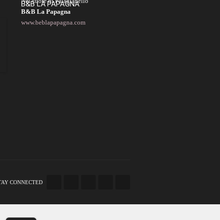
Nel cuore di Palagianello
B&B LA PAPAGNA
B&B La Papagna
www.beblapapagna.com
TAY CONNECTED