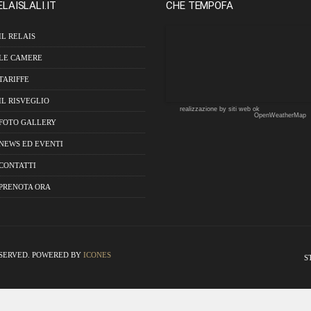
ELAISLALI.IT
CHE TEMPOFA
IL RELAIS
LE CAMERE
TARIFFE
IL RISVEGLIO
realizzazione by siti web ok
OpenWeatherMap
FOTO GALLERY
NEWS ED EVENTI
CONTATTI
PRENOTA ORA
ESERVED. POWERED BY
ICONES
S