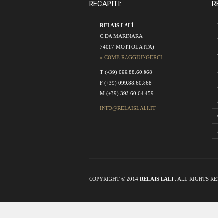
RECAPITI:
R
RELAIS LALÌ
C.DA MARINARA
74017 MOTTOLA (TA)
» COME RAGGIUNGERCI
T (+39) 099.88.60.868
F (+39) 099.88.60.868
M (+39) 393.60.64.459
INFO@RELAISLALI.IT
COPYRIGHT © 2014
RELAIS LALI'
. ALL RIGHTS R