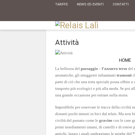
TARIFFE
NEWS ED EVENTI
CONTATTI
Attività
HOME
La bellezza del
paesaggio
–
l’azzurro terso
del 
aromatiche, gli struggenti infiammati
tramonti
ch
parte di ciò che una terra speciale possa offrire 
trasporto più ecologici e più alla moda. Se poi al
una grande occasione per entrare nella storia.
Imperdibile per osservare le tracce della civiltà ru
distanti pochi minuti in bici dal relais. Ma non b
civiltà del passato come le
gravine
con le case gr
primi insediamenti umani, di castelli e di estese 
antichi, lungo i quali ondeggiano le spighe del
“