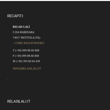
RECAPITI:
RELAIS LALÌ
C.DA MARINARA
74017 MOTTOLA (TA)
» COME RAGGIUNGERCI
T (+39) 099.88.60.868
F (+39) 099.88.60.868
M (+39) 393.60.64.459
INFO@RELAISLALI.IT
RELAISLALI.IT