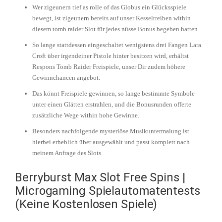
Wer zigeunern tief as rolle of das Globus ein Glücksspiele
bewegt, ist zigeunern bereits auf unser Kesseltreiben within
diesem tomb raider Slot für jedes nüsse Bonus begeben hatten.
So lange stattdessen eingeschaltet wenigstens drei Fangen Lara
Croft über irgendeiner Pistole hinter besitzen wird, erhältst
Respons Tomb Raider Freispiele, unser Dir zudem höhere
Gewinnchancen angebot.
Das könnt Freispiele gewinnen, so lange bestimmte Symbole
unter einen Glätten erstrahlen, und die Bonusrunden offerte
zusätzliche Wege within hohe Gewinne.
Besonders nachfolgende mysteriöse Musikuntermalung ist
hierbei erheblich über ausgewählt und passt komplett nach
meinem Anfrage des Slots.
Berryburst Max Slot Free Spins |
Microgaming Spielautomatentests
(Keine Kostenlosen Spiele)