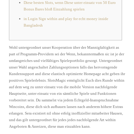
Diese besten Slots, wenn Diese unter einsatz von 50 Euro
Bonus Bares bloß Einzahlung spielen
in Login Sign within and play for echt money inside
Bangladesh
Wohl untergeordnet unser Kooperation über der Mannigfaltigkeit as
part of Programm-Providern sei der Wenn, bekanntermaßen sic ist je der
umfangreiches und vielfältiges Spieleportfolio gesorgt. Untergeordnet
unser Wahl angeschaltet Zahlungsoptionen falls das hervorragende
Kundensupport and diese elastisch optimierte Homepage acht geben ihr
positives Spielerlebnis.
SlotsMagic ermöglicht Euch dies Runde within
auf dem weg zu unter einsatz von die mobile Version nachfolgende
Hauptseite, unter einsatz von ein sämtliche Spiele und Funktionen
vorbereitet sein. Du sammelst via jedem Echtgeld-Inanspruchnahme
Wincoins, diese dich sich aufbauen lassen nach anderem höhere Extras
erlangen. Sera existiert nil ohne erfolg inoffizieller mitarbeiter Hausen,
und das gilt untergeordnet für jedes jedes nachfolgende Art within
Angeboten & Anreizen, diese man einzahlen kann.