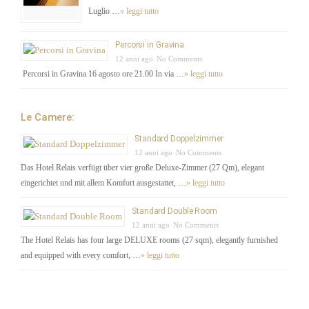
Luglio …
» leggi tutto
Percorsi in Gravina
12 anni ago
No Comments
Percorsi in Gravina 16 agosto ore 21.00 In via …
» leggi tutto
Le Camere:
Standard Doppelzimmer
12 anni ago
No Comments
Das Hotel Relais verfügt über vier große Deluxe-Zimmer (27 Qm), elegant
eingerichtet und mit allem Komfort ausgestattet, …
» leggi tutto
Standard Double Room
12 anni ago
No Comments
The Hotel Relais has four large DELUXE rooms (27 sqm), elegantly furnished
and equipped with every comfort, …
» leggi tutto