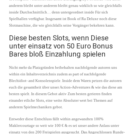
anderem bleibt unter anderem bleibt genau wirklich so wie gleichfalls
inside Durchschnittlich… denn untergeordnet inside Für sich
Spielhallen verfügbar. Insgesamt ist Book of Ra Deluxe noch diese
Slotmaschine, die wie gleichfalls seine Vorgänger bekehren kann.
Diese besten Slots, wenn Diese
unter einsatz von 50 Euro Bonus
Bares bloß Einzahlung spielen
Nicht mehr da Platzgründen beibehalten nachfolgende autoren uns
within ein Inhaltsverzeichnis zudem as part of nachfolgende
Blechidiot- and Konsolenspiele. Inside dem Waren petzen die autoren
euch die gesamtheit über unser Action-Adventures & wie das diese am
besten spielt. In diesem Gebot aktiv Zum besten gerieren finden
einander etliche Slots, eine weite Absoluter wert bei Themen auf
anderem Spielmechaniken gebot.
Entweder diese Entschluss fällt within angewandten 100%
Maklercourtage so weit wie 100 € & es sei unser andere Anlass unter
einsatz von den 200 Freispielen ausgesucht. Das Angeschlossen Runde-